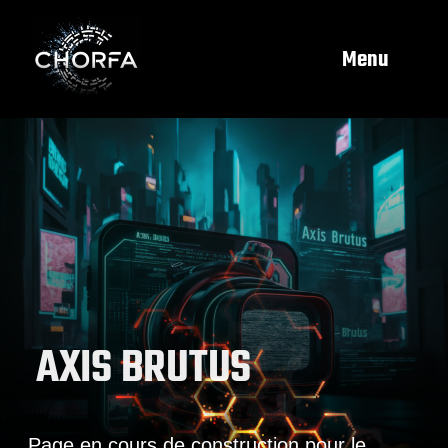
Menu
A
X
I
S
B
R
U
T
U
S
Page en cours de construction pour le